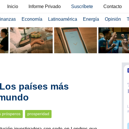
Inicio
Informe Privado
Suscríbete
Contacto
inanzas
Economía
Latinoamérica
Energía
Opinión
T
 Los países más
 mundo
s prósperos
prosperidad
titución investigadora con sede en Londres que