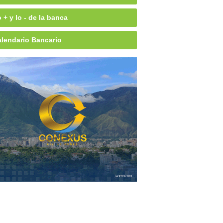
 + y lo - de la banca
lendario Bancario