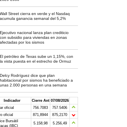
Wall Street cierra en verde y el Nasdaq
acumula ganancia semanal del 5,2%
Ejecutivo nacional lanza plan crediticio
con subsidio para viviendas en zonas
afectadas por los sismos
El petróleo de Texas sube un 1,15%, con
la vista puesta en el estrecho de Ormuz
Delcy Rodríguez dice que plan
habitacional por sismos ha beneficiado a
unas 2.000 personas en una semana
Indicador
Cierre Ant
07/08/2026
ar oficial
756.7083
757.5406
o oficial
871,8944
875,2170
ice Bursátil
5.158,98
5.256,49
acas (IBC)