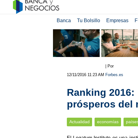
Banca
Tu Bolsillo
Empresas
F
| Por
12/11/2016 11:23 AM
Forbes.es
Ranking 2016:
prósperos del
Actualidad
economías
paíse
El Legatum Institute es una ins