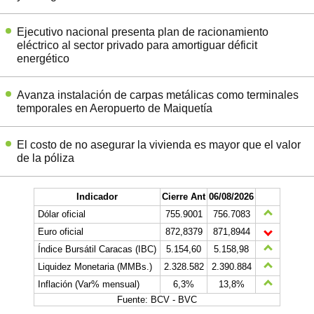
Ejecutivo nacional presenta plan de racionamiento
eléctrico al sector privado para amortiguar déficit
energético
Avanza instalación de carpas metálicas como terminales
temporales en Aeropuerto de Maiquetía
El costo de no asegurar la vivienda es mayor que el valor
de la póliza
Indicador
Cierre Ant
06/08/2026
Dólar oficial
755.9001
756.7083
Euro oficial
872,8379
871,8944
Índice Bursátil Caracas (IBC)
5.154,60
5.158,98
Liquidez Monetaria (MMBs.)
2.328.582
2.390.884
Inflación (Var% mensual)
6,3%
13,8%
Fuente: BCV - BVC