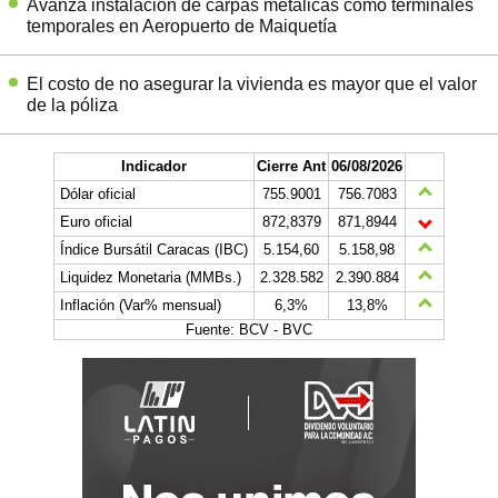
Avanza instalación de carpas metálicas como terminales
temporales en Aeropuerto de Maiquetía
El costo de no asegurar la vivienda es mayor que el valor
de la póliza
Indicador
Cierre Ant
06/08/2026
Dólar oficial
755.9001
756.7083
Euro oficial
872,8379
871,8944
Índice Bursátil Caracas (IBC)
5.154,60
5.158,98
Liquidez Monetaria (MMBs.)
2.328.582
2.390.884
Inflación (Var% mensual)
6,3%
13,8%
Fuente: BCV - BVC