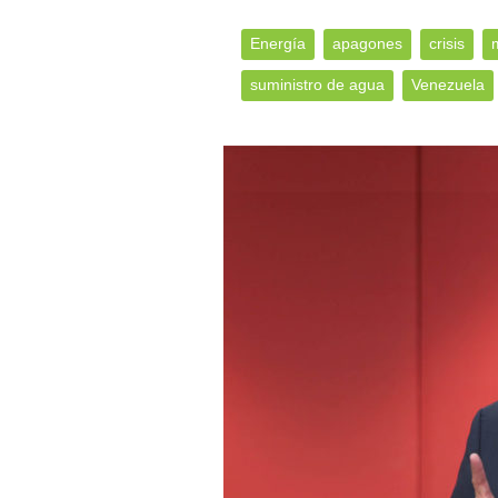
Energía
apagones
crisis
suministro de agua
Venezuela