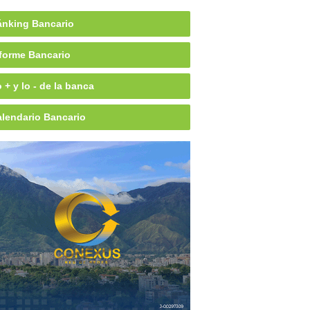
nking Bancario
forme Bancario
 + y lo - de la banca
lendario Bancario