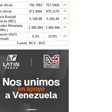
ar oficial
756.7083
757.5406
o oficial
871,8944
875,2170
ice Bursátil
5.158,98
5.256,49
acas (IBC)
uidez Monetaria
2.390.884
2.466.946
MBs.)
lación (Var%
6,3%
13,8%
nsual)
Fuente: BCV - BVC