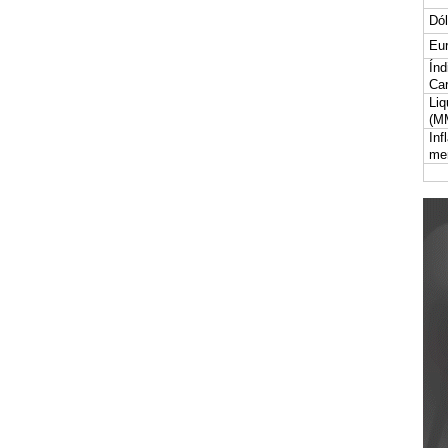
Dól
Eur
Índ
Car
Liq
(M
Inf
me