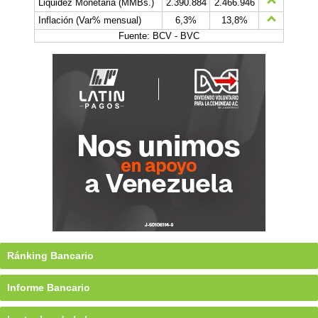
Liquidez Monetaria (MMBs.)
2.390.884
2.466.946
Inflación (Var% mensual)
6,3%
13,8%
Fuente: BCV - BVC
Ránking Bancario
Informe Bancario