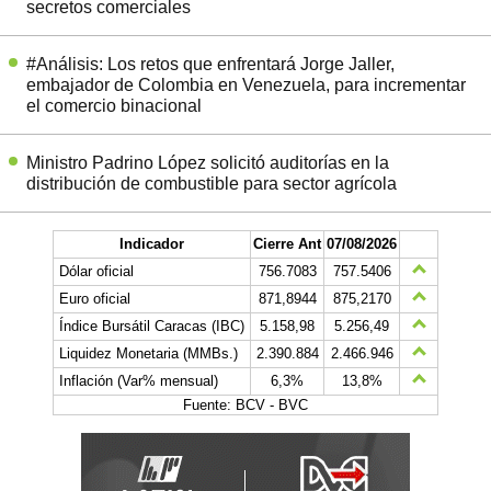
secretos comerciales
#Análisis: Los retos que enfrentará Jorge Jaller,
embajador de Colombia en Venezuela, para incrementar
el comercio binacional
Ministro Padrino López solicitó auditorías en la
distribución de combustible para sector agrícola
Indicador
Cierre Ant
07/08/2026
Dólar oficial
756.7083
757.5406
Euro oficial
871,8944
875,2170
Índice Bursátil Caracas (IBC)
5.158,98
5.256,49
Liquidez Monetaria (MMBs.)
2.390.884
2.466.946
Inflación (Var% mensual)
6,3%
13,8%
Fuente: BCV - BVC