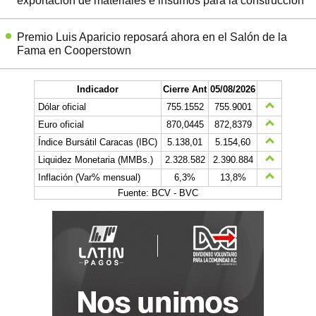
exportación de materiales e insumos para la construcción
Premio Luis Aparicio reposará ahora en el Salón de la
Fama en Cooperstown
Indicador
Cierre Ant
05/08/2026
Dólar oficial
755.1552
755.9001
Euro oficial
870,0445
872,8379
Índice Bursátil Caracas (IBC)
5.138,01
5.154,60
Liquidez Monetaria (MMBs.)
2.328.582
2.390.884
Inflación (Var% mensual)
6,3%
13,8%
Fuente: BCV - BVC