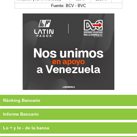
Fuente: BCV - BVC
Ránking Bancario
Informe Bancario
Lo + y lo - de la banca