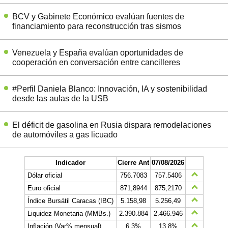
BCV y Gabinete Económico evalúan fuentes de
financiamiento para reconstrucción tras sismos
Venezuela y España evalúan oportunidades de
cooperación en conversación entre cancilleres
#Perfil Daniela Blanco: Innovación, IA y sostenibilidad
desde las aulas de la USB
El déficit de gasolina en Rusia dispara remodelaciones
de automóviles a gas licuado
Indicador
Cierre Ant
07/08/2026
Dólar oficial
756.7083
757.5406
Euro oficial
871,8944
875,2170
Índice Bursátil Caracas (IBC)
5.158,98
5.256,49
Liquidez Monetaria (MMBs.)
2.390.884
2.466.946
Inflación (Var% mensual)
6,3%
13,8%