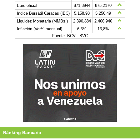
Euro oficial
871,8944
875,2170
Índice Bursátil Caracas (IBC)
5.158,98
5.256,49
Liquidez Monetaria (MMBs.)
2.390.884
2.466.946
Inflación (Var% mensual)
6,3%
13,8%
Fuente: BCV - BVC
Ránking Bancario