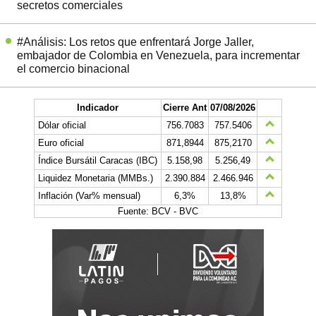
secretos comerciales
#Análisis: Los retos que enfrentará Jorge Jaller,
embajador de Colombia en Venezuela, para incrementar
el comercio binacional
Indicador
Cierre Ant
07/08/2026
Dólar oficial
756.7083
757.5406
Euro oficial
871,8944
875,2170
Índice Bursátil Caracas (IBC)
5.158,98
5.256,49
Liquidez Monetaria (MMBs.)
2.390.884
2.466.946
Inflación (Var% mensual)
6,3%
13,8%
Fuente: BCV - BVC