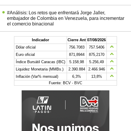
#Análisis: Los retos que enfrentará Jorge Jaller,
embajador de Colombia en Venezuela, para incrementar
el comercio binacional
Indicador
Cierre Ant
07/08/2026
Dólar oficial
756.7083
757.5406
Euro oficial
871,8944
875,2170
Índice Bursátil Caracas (IBC)
5.158,98
5.256,49
Liquidez Monetaria (MMBs.)
2.390.884
2.466.946
Inflación (Var% mensual)
6,3%
13,8%
Fuente: BCV - BVC