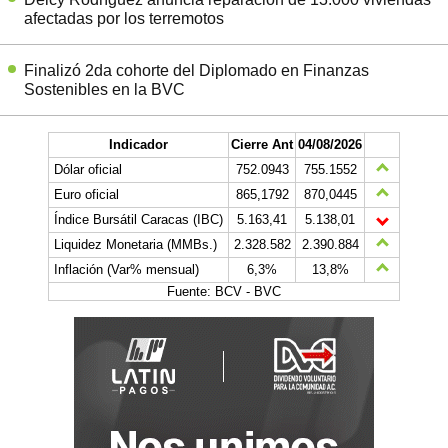
afectadas por los terremotos
Finalizó 2da cohorte del Diplomado en Finanzas
Sostenibles en la BVC
Indicador
Cierre Ant
04/08/2026
Dólar oficial
752.0943
755.1552
Euro oficial
865,1792
870,0445
Índice Bursátil Caracas (IBC)
5.163,41
5.138,01
Liquidez Monetaria (MMBs.)
2.328.582
2.390.884
Inflación (Var% mensual)
6,3%
13,8%
Fuente: BCV - BVC