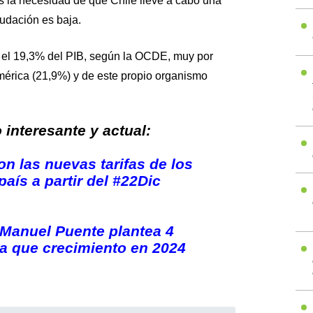
s la necesidad de que Chile lleve a cabo una
audación es baja.
 el 19,3% del PIB, según la OCDE, muy por
érica (21,9%) y de este propio organismo
interesante y actual:
on las nuevas tarifas de los
país a partir del #22Dic
Manuel Puente plantea 4
a que crecimiento en 2024