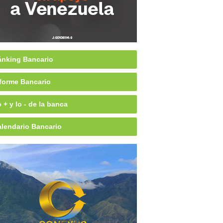
nking Bancario
forme Bancario
 + y lo - de la banca
lendario Bancario