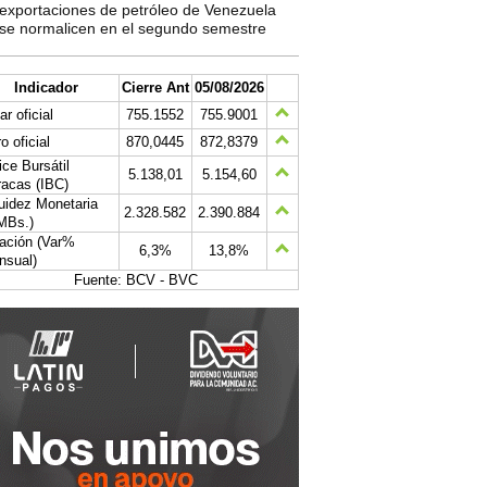
exportaciones de petróleo de Venezuela
se normalicen en el segundo semestre
Indicador
Cierre Ant
05/08/2026
ar oficial
755.1552
755.9001
o oficial
870,0445
872,8379
ice Bursátil
5.138,01
5.154,60
acas (IBC)
uidez Monetaria
2.328.582
2.390.884
MBs.)
lación (Var%
6,3%
13,8%
nsual)
Fuente: BCV - BVC