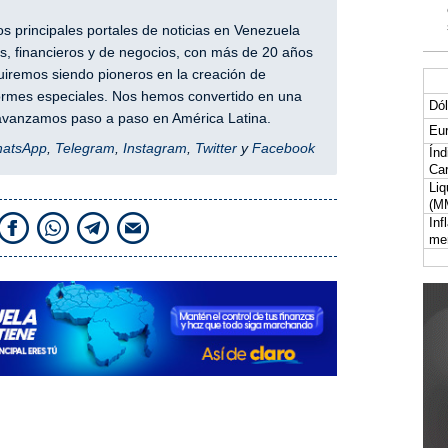
 principales portales de noticias en Venezuela
, financieros y de negocios, con más de 20 años
iremos siendo pioneros en la creación de
nformes especiales. Nos hemos convertido en una
Dól
y avanzamos paso a paso en América Latina.
Eur
hatsApp
,
Telegram
,
Instagram
,
Twitter
y
Facebook
Índ
Car
Liq
(M
Inf
me