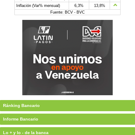
Inflación (Var% mensual)
6,3%
13,8%
Fuente: BCV - BVC
Ránking Bancario
Informe Bancario
Lo + y lo - de la banca