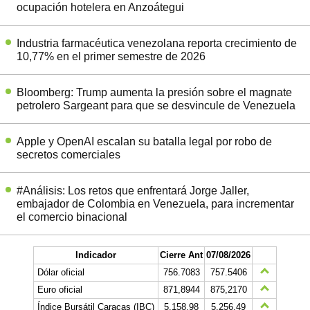
ocupación hotelera en Anzoátegui
Industria farmacéutica venezolana reporta crecimiento de
10,77% en el primer semestre de 2026
Bloomberg: Trump aumenta la presión sobre el magnate
petrolero Sargeant para que se desvincule de Venezuela
Apple y OpenAI escalan su batalla legal por robo de
secretos comerciales
#Análisis: Los retos que enfrentará Jorge Jaller,
embajador de Colombia en Venezuela, para incrementar
el comercio binacional
Indicador
Cierre Ant
07/08/2026
Dólar oficial
756.7083
757.5406
Euro oficial
871,8944
875,2170
Índice Bursátil Caracas (IBC)
5.158,98
5.256,49