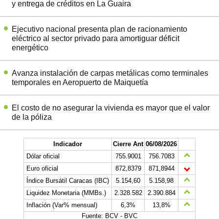
y entrega de créditos en La Guaira
Ejecutivo nacional presenta plan de racionamiento
eléctrico al sector privado para amortiguar déficit
energético
Avanza instalación de carpas metálicas como terminales
temporales en Aeropuerto de Maiquetía
El costo de no asegurar la vivienda es mayor que el valor
de la póliza
Indicador
Cierre Ant
06/08/2026
Dólar oficial
755.9001
756.7083
Euro oficial
872,8379
871,8944
Índice Bursátil Caracas (IBC)
5.154,60
5.158,98
Liquidez Monetaria (MMBs.)
2.328.582
2.390.884
Inflación (Var% mensual)
6,3%
13,8%
Fuente: BCV - BVC