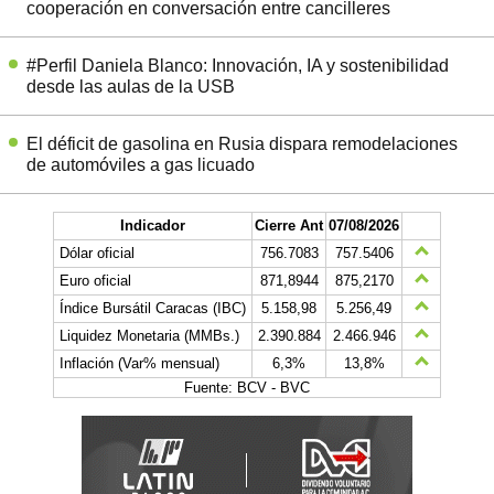
cooperación en conversación entre cancilleres
#Perfil Daniela Blanco: Innovación, IA y sostenibilidad
desde las aulas de la USB
El déficit de gasolina en Rusia dispara remodelaciones
de automóviles a gas licuado
Indicador
Cierre Ant
07/08/2026
Dólar oficial
756.7083
757.5406
Euro oficial
871,8944
875,2170
Índice Bursátil Caracas (IBC)
5.158,98
5.256,49
Liquidez Monetaria (MMBs.)
2.390.884
2.466.946
Inflación (Var% mensual)
6,3%
13,8%
Fuente: BCV - BVC