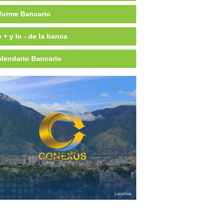
forme Bancario
 + y lo - de la banca
lendario Bancario