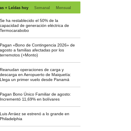
as + Leídas hoy
Semanal
Mensual
Se ha restablecido el 50% de la
capacidad de generación eléctrica de
Termocarabobo
Pagan «Bono de Contingencia 2026» de
agosto a familias afectadas por los
terremotos (+Monto)
Reanudan operaciones de carga y
descarga en Aeropuerto de Maiquetía:
Llega un primer vuelo desde Panamá
Pagan Bono Único Familiar de agosto:
Incrementó 11,69% en bolívares
Luis Arráez se estrenó a lo grande en
Philadelphia