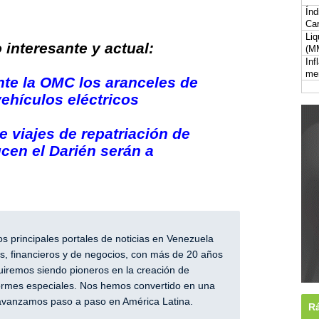
Índ
Car
Liq
interesante y actual:
(M
Inf
me
te la OMC los aranceles de
vehículos eléctricos
 viajes de repatriación de
cen el Darién serán a
 principales portales de noticias en Venezuela
, financieros y de negocios, con más de 20 años
iremos siendo pioneros en la creación de
nformes especiales. Nos hemos convertido en una
y avanzamos paso a paso en América Latina.
Rá