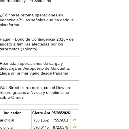
International y TFI Solutions
¿Coinbase retoma operaciones en
Venezuela?: Las señales que ha dado la
plataforma
Pagan «Bono de Contingencia 2026» de
agosto a familias afectadas por los
terremotos (+Monto)
Reanudan operaciones de carga y
descarga en Aeropuerto de Maiquetía:
Llega un primer vuelo desde Panamá
Wall Street cierra mixto, con el Dow en
récord gracias a Nvidia y el optimismo
sobre Ormuz
Indicador
Cierre Ant
05/08/2026
ar oficial
755.1552
755.9001
o oficial
870,0445
872,8379