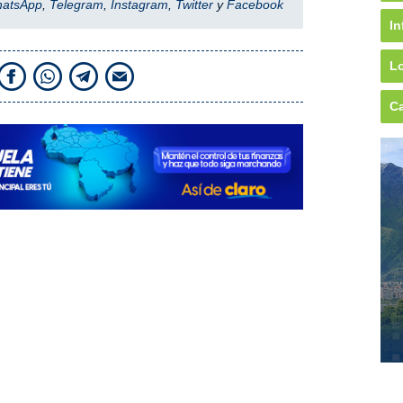
hatsApp
,
Telegram
,
Instagram
,
Twitter
y
Facebook
In
Lo
Ca