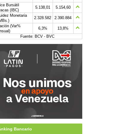
ice Bursátil
5.138,01
5.154,60
acas (IBC)
uidez Monetaria
2.328.582
2.390.884
MBs.)
lación (Var%
6,3%
13,8%
nsual)
Fuente: BCV - BVC
nking Bancario