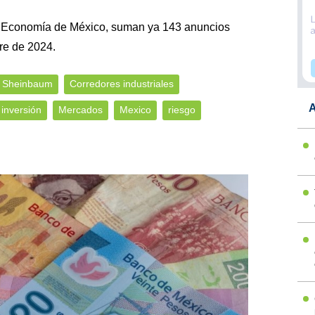
e Economía de México, suman ya 143 anuncios
re de 2024.
a Sheinbaum
Corredores industriales
A
inversión
Mercados
Mexico
riesgo