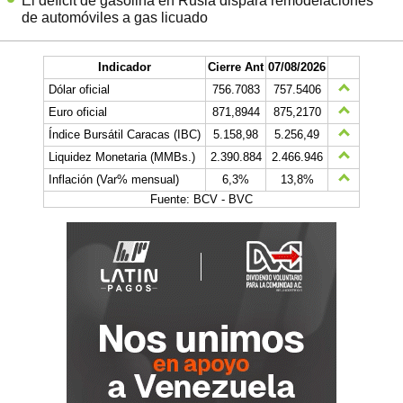
El déficit de gasolina en Rusia dispara remodelaciones
de automóviles a gas licuado
Indicador
Cierre Ant
07/08/2026
Dólar oficial
756.7083
757.5406
Euro oficial
871,8944
875,2170
Índice Bursátil Caracas (IBC)
5.158,98
5.256,49
Liquidez Monetaria (MMBs.)
2.390.884
2.466.946
Inflación (Var% mensual)
6,3%
13,8%
Fuente: BCV - BVC