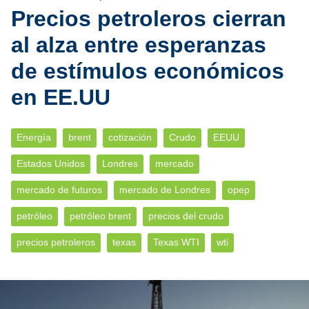
Precios petroleros cierran
al alza entre esperanzas
de estímulos económicos
en EE.UU
Energía
brent
cotización
Crudo
EEUU
Estados Unidos
Londres
mercado
mercado de futuros
mercado de Londres
opep
petróleo
petróleo brent
precios del crudo
precios petroleros
texas
Texas WTI
wti