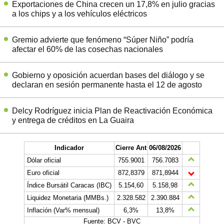
Exportaciones de China crecen un 17,8% en julio gracias
a los chips y a los vehículos eléctricos
Gremio advierte que fenómeno “Súper Niño” podría
afectar el 60% de las cosechas nacionales
Gobierno y oposición acuerdan bases del diálogo y se
declaran en sesión permanente hasta el 12 de agosto
Delcy Rodríguez inicia Plan de Reactivación Económica
y entrega de créditos en La Guaira
Indicador
Cierre Ant
06/08/2026
Dólar oficial
755.9001
756.7083
Euro oficial
872,8379
871,8944
Índice Bursátil Caracas (IBC)
5.154,60
5.158,98
Liquidez Monetaria (MMBs.)
2.328.582
2.390.884
Inflación (Var% mensual)
6,3%
13,8%
Fuente: BCV - BVC