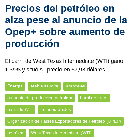
Precios del petróleo en
alza pese al anuncio de la
Opep+ sobre aumento de
producción
El barril de West Texas Intermediate (WTI) ganó
1,39% y situó su precio en 67,93 dólares.
Energía
arabia saudita
aranceles
aumento de producción petrolera
barril de brent
barril de WTI
Estados Unidos
Organización de Países Exportadores de Petróleo (OPEP)
petróleo
West Texas Intermediate (WTI)