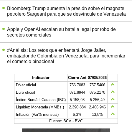
Bloomberg: Trump aumenta la presión sobre el magnate
petrolero Sargeant para que se desvincule de Venezuela
Apple y OpenAI escalan su batalla legal por robo de
secretos comerciales
#Análisis: Los retos que enfrentará Jorge Jaller,
embajador de Colombia en Venezuela, para incrementar
el comercio binacional
Indicador
Cierre Ant
07/08/2026
Dólar oficial
756.7083
757.5406
Euro oficial
871,8944
875,2170
Índice Bursátil Caracas (IBC)
5.158,98
5.256,49
Liquidez Monetaria (MMBs.)
2.390.884
2.466.946
Inflación (Var% mensual)
6,3%
13,8%
Fuente: BCV - BVC