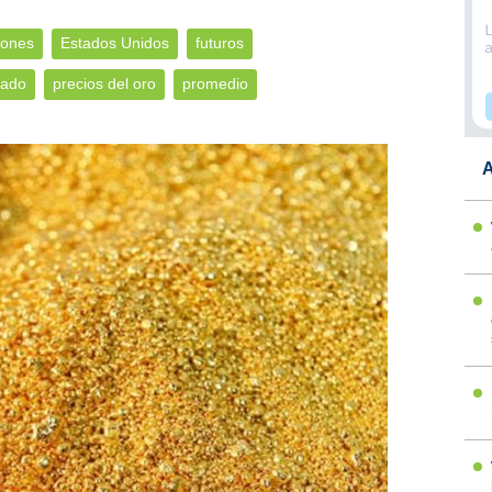
iones
Estados Unidos
futuros
tado
precios del oro
promedio
A