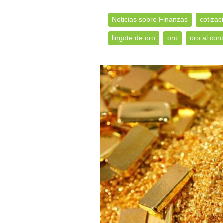
Noticias sobre Finanzas
cotizac
lingote de oro
oro
oro al con