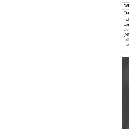
Dól
Eur
Índ
Car
Liq
(M
Inf
me