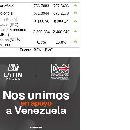
ar oficial
756.7083
757.5406
o oficial
871,8944
875,2170
ice Bursátil
5.158,98
5.256,49
acas (IBC)
uidez Monetaria
2.390.884
2.466.946
MBs.)
lación (Var%
6,3%
13,8%
nsual)
Fuente: BCV - BVC