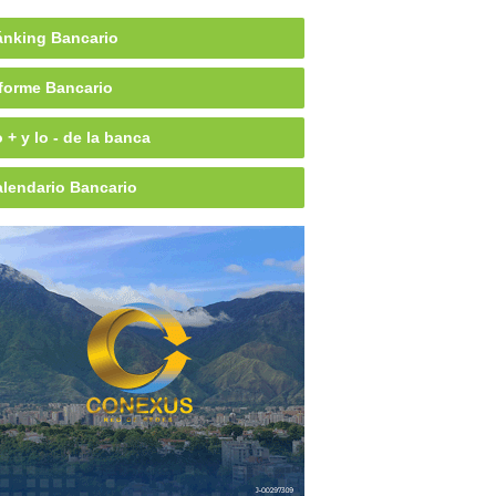
nking Bancario
forme Bancario
 + y lo - de la banca
lendario Bancario