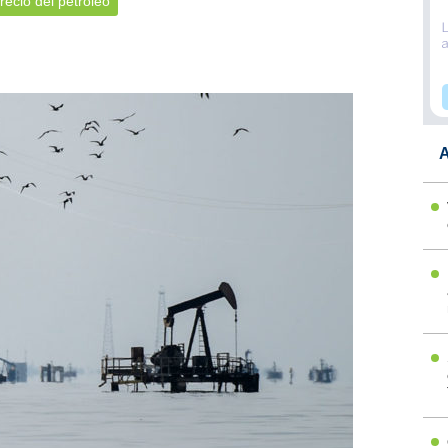
recio del petróleo
A