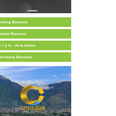
nking Bancario
forme Bancario
 + y lo - de la banca
lendario Bancario