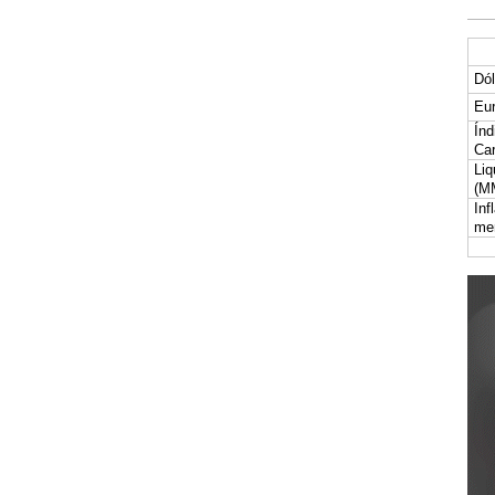
Dól
Eur
Índ
Car
Liq
(M
Inf
me