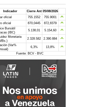
Indicador
Cierre Ant
05/08/2026
ar oficial
755.1552
755.9001
o oficial
870,0445
872,8379
ice Bursátil
5.138,01
5.154,60
acas (IBC)
uidez Monetaria
2.328.582
2.390.884
MBs.)
lación (Var%
6,3%
13,8%
nsual)
Fuente: BCV - BVC