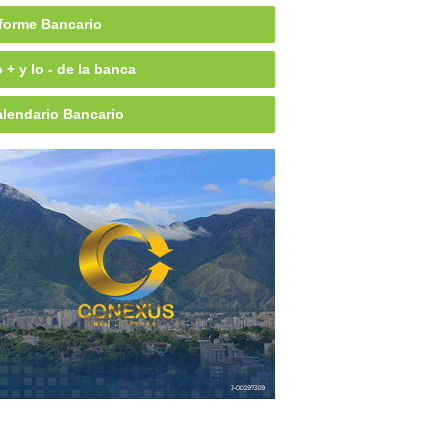
forme Bancario
 + y lo - de la banca
lendario Bancario