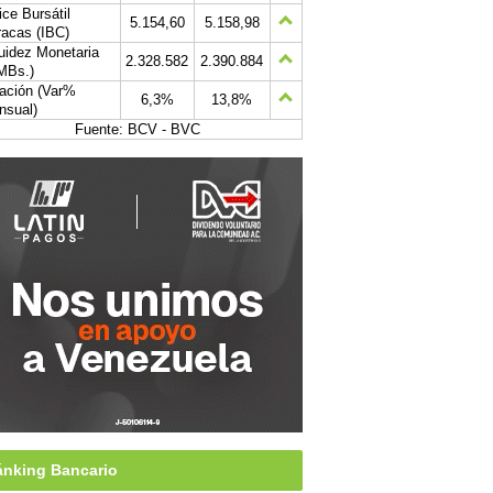
ice Bursátil
5.154,60
5.158,98
acas (IBC)
uidez Monetaria
2.328.582
2.390.884
MBs.)
lación (Var%
6,3%
13,8%
nsual)
Fuente: BCV - BVC
nking Bancario