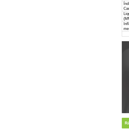
Índ
Car
Liq
(M
Inf
me
Rá