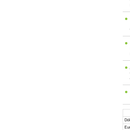
Dól
Eur