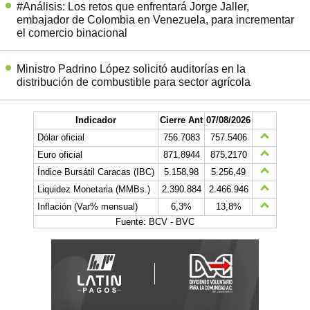
#Análisis: Los retos que enfrentará Jorge Jaller,
embajador de Colombia en Venezuela, para incrementar
el comercio binacional
Ministro Padrino López solicitó auditorías en la
distribución de combustible para sector agrícola
Indicador
Cierre Ant
07/08/2026
Dólar oficial
756.7083
757.5406
Euro oficial
871,8944
875,2170
Índice Bursátil Caracas (IBC)
5.158,98
5.256,49
Liquidez Monetaria (MMBs.)
2.390.884
2.466.946
Inflación (Var% mensual)
6,3%
13,8%
Fuente: BCV - BVC