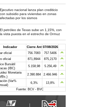
Ejecutivo nacional lanza plan crediticio
con subsidio para viviendas en zonas
afectadas por los sismos
El petróleo de Texas sube un 1,15%, con
la vista puesta en el estrecho de Ormuz
Indicador
Cierre Ant
07/08/2026
ar oficial
756.7083
757.5406
o oficial
871,8944
875,2170
ice Bursátil
5.158,98
5.256,49
acas (IBC)
uidez Monetaria
2.390.884
2.466.946
MBs.)
lación (Var%
6,3%
13,8%
nsual)
Fuente: BCV - BVC