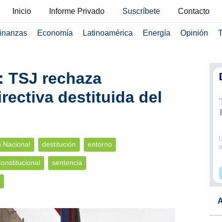
Inicio
Informe Privado
Suscríbete
Contacto
inanzas
Economía
Latinoamérica
Energía
Opinión
T
o: TSJ rechaza
rectiva destituida del
n Nacional
destitución
entorno
onstitucional
sentencia
A