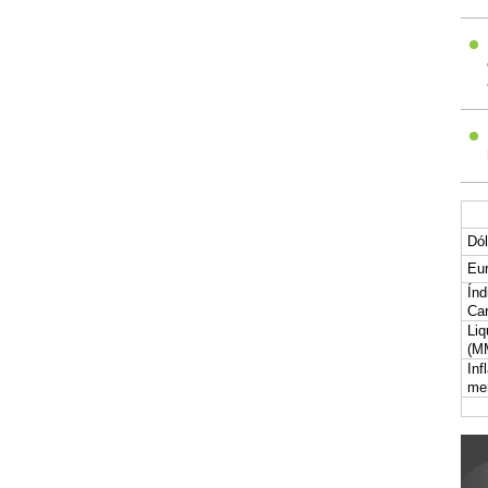
Dól
Eur
Índ
Car
Liq
(M
Inf
me