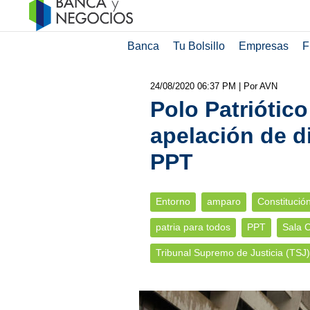
Banca
Tu Bolsillo
Empresas
F
24/08/2020 06:37 PM
| Por AVN
Polo Patriótic
apelación de di
PPT
Entorno
amparo
Constitució
patria para todos
PPT
Sala C
Tribunal Supremo de Justicia (TSJ)