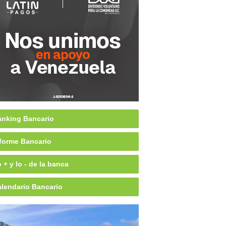
nking Bancario
forme Bancario
 + y lo - de la banca
lendario Bancario