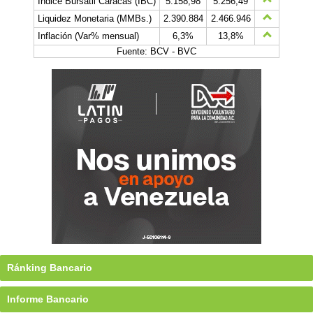
Índice Bursátil Caracas (IBC)
5.158,98
5.256,49
Liquidez Monetaria (MMBs.)
2.390.884
2.466.946
Inflación (Var% mensual)
6,3%
13,8%
Fuente: BCV - BVC
Ránking Bancario
Informe Bancario