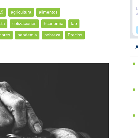
19
agricultura
alimentos
sta
cotizaciones
Economía
fao
obres
pandemia
pobreza
Precios
A