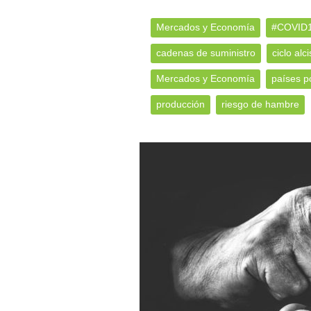
Mercados y Economía
#COVID
cadenas de suministro
ciclo alci
Mercados y Economía
países p
producción
riesgo de hambre