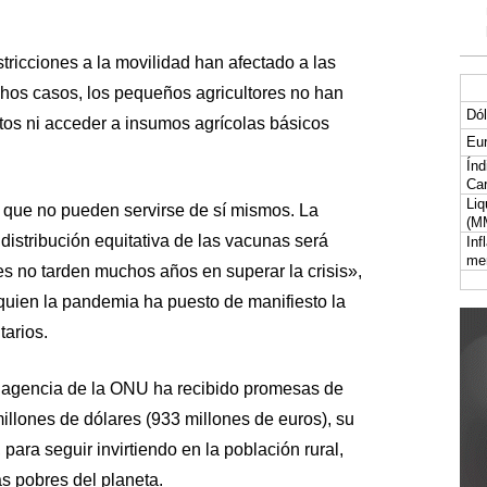
tricciones a la movilidad han afectado a las
hos casos, los pequeños agricultores no han
Dól
tos ni acceder a insumos agrícolas básicos
Eur
Índ
Car
Liq
que no pueden servirse de sí mismos. La
(M
distribución equitativa de las vacunas será
Inf
me
es no tarden muchos años en superar la crisis»,
quien la pandemia ha puesto de manifiesto la
tarios.
a agencia de la ONU ha recibido promesas de
millones de dólares (933 millones de euros), su
 para seguir invirtiendo en la población rural,
s pobres del planeta.