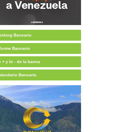
nking Bancario
forme Bancario
 + y lo - de la banca
lendario Bancario