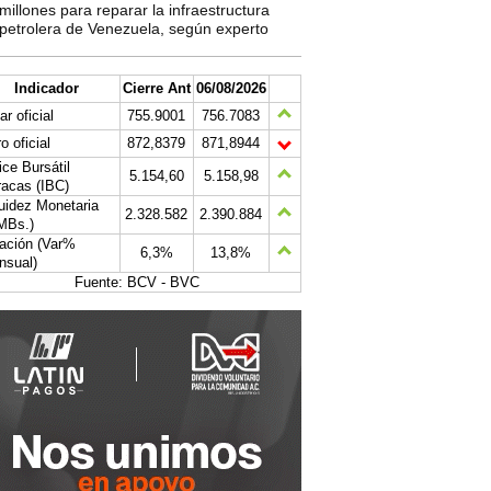
millones para reparar la infraestructura
petrolera de Venezuela, según experto
Indicador
Cierre Ant
06/08/2026
ar oficial
755.9001
756.7083
o oficial
872,8379
871,8944
ice Bursátil
5.154,60
5.158,98
acas (IBC)
uidez Monetaria
2.328.582
2.390.884
MBs.)
lación (Var%
6,3%
13,8%
nsual)
Fuente: BCV - BVC