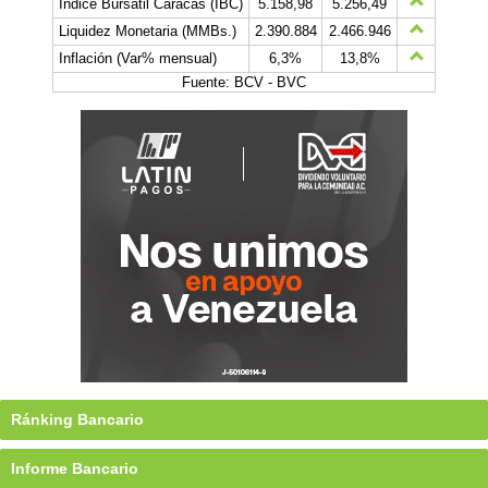
Índice Bursátil Caracas (IBC)
5.158,98
5.256,49
Liquidez Monetaria (MMBs.)
2.390.884
2.466.946
Inflación (Var% mensual)
6,3%
13,8%
Fuente: BCV - BVC
Ránking Bancario
Informe Bancario