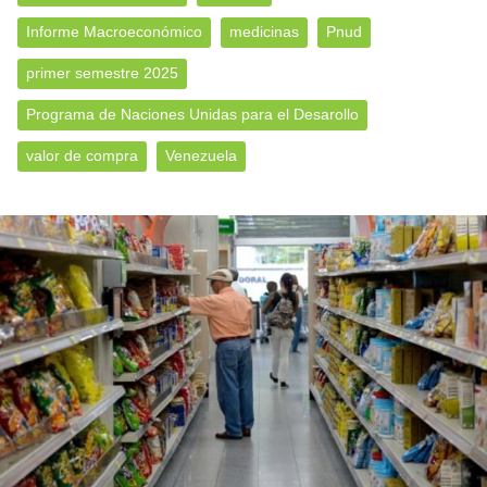
Informe Macroeconómico
medicinas
Pnud
primer semestre 2025
Programa de Naciones Unidas para el Desarollo
valor de compra
Venezuela