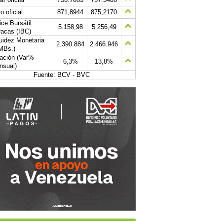
o oficial
871,8944
875,2170
ice Bursátil
5.158,98
5.256,49
acas (IBC)
uidez Monetaria
2.390.884
2.466.946
MBs.)
lación (Var%
6,3%
13,8%
nsual)
Fuente: BCV - BVC