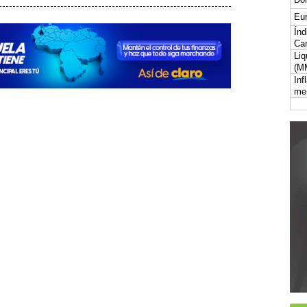
Eur
Índ
Car
Liq
(M
Inf
me