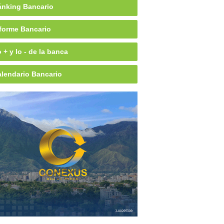
nking Bancario
forme Bancario
 + y lo - de la banca
lendario Bancario