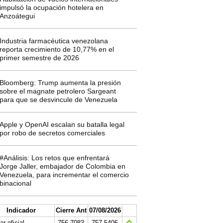
impulsó la ocupación hotelera en
Anzoátegui
Industria farmacéutica venezolana
reporta crecimiento de 10,77% en el
primer semestre de 2026
Bloomberg: Trump aumenta la presión
sobre el magnate petrolero Sargeant
para que se desvincule de Venezuela
Apple y OpenAI escalan su batalla legal
por robo de secretos comerciales
#Análisis: Los retos que enfrentará
Jorge Jaller, embajador de Colombia en
Venezuela, para incrementar el comercio
binacional
Indicador
Cierre Ant
07/08/2026
ar oficial
756.7083
757.5406