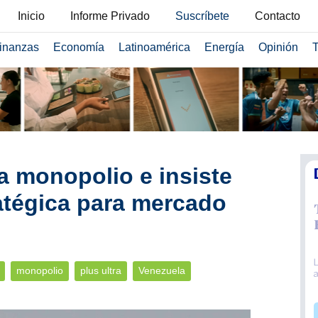
Inicio
Informe Privado
Suscríbete
Contacto
inanzas
Economía
Latinoamérica
Energía
Opinión
T
ga monopolio e insiste
atégica para mercado
monopolio
plus ultra
Venezuela