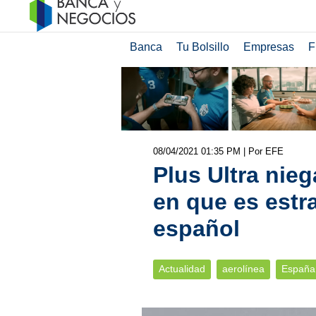
Banca
Tu Bolsillo
Empresas
F
08/04/2021 01:35 PM
| Por EFE
Plus Ultra nie
en que es estr
español
Actualidad
aerolínea
España