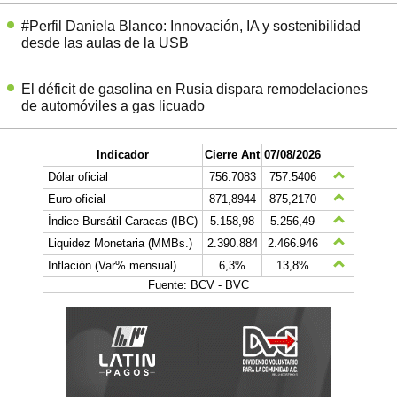
#Perfil Daniela Blanco: Innovación, IA y sostenibilidad
desde las aulas de la USB
El déficit de gasolina en Rusia dispara remodelaciones
de automóviles a gas licuado
Indicador
Cierre Ant
07/08/2026
Dólar oficial
756.7083
757.5406
Euro oficial
871,8944
875,2170
Índice Bursátil Caracas (IBC)
5.158,98
5.256,49
Liquidez Monetaria (MMBs.)
2.390.884
2.466.946
Inflación (Var% mensual)
6,3%
13,8%
Fuente: BCV - BVC