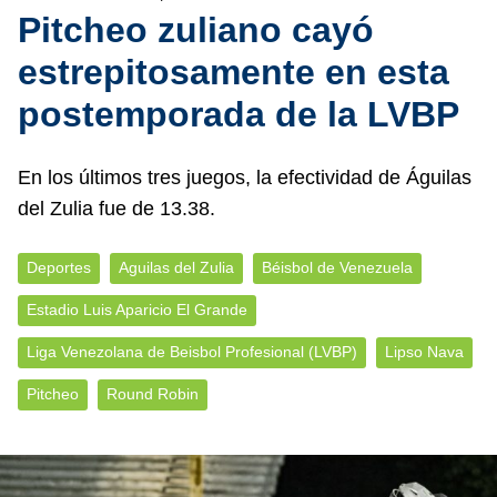
Pitcheo zuliano cayó
estrepitosamente en esta
postemporada de la LVBP
En los últimos tres juegos, la efectividad de Águilas
del Zulia fue de 13.38.
Deportes
Aguilas del Zulia
Béisbol de Venezuela
Estadio Luis Aparicio El Grande
Liga Venezolana de Beisbol Profesional (LVBP)
Lipso Nava
Pitcheo
Round Robin