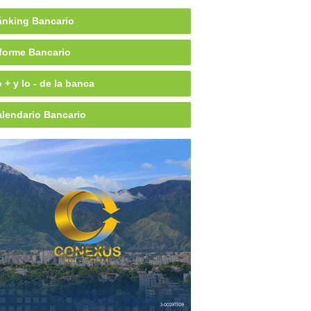
nking Bancario
forme Bancario
 + y lo - de la banca
lendario Bancario