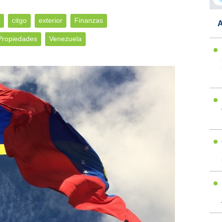
citgo
exterior
Finanzas
A
Propiedades
Venezuela