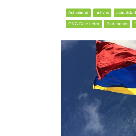
Actualidad
activos
actualidad
ONG Dale Letra
Patrimonio