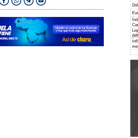
Dól
Eur
Índ
Car
Liq
(M
Inf
me