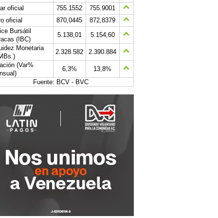
ar oficial
755.1552
755.9001
o oficial
870,0445
872,8379
ice Bursátil
5.138,01
5.154,60
acas (IBC)
uidez Monetaria
2.328.582
2.390.884
MBs.)
lación (Var%
6,3%
13,8%
nsual)
Fuente: BCV - BVC