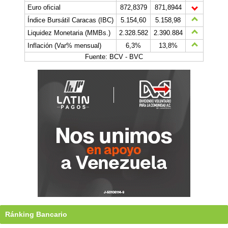
Euro oficial
872,8379
871,8944
Índice Bursátil Caracas (IBC)
5.154,60
5.158,98
Liquidez Monetaria (MMBs.)
2.328.582
2.390.884
Inflación (Var% mensual)
6,3%
13,8%
Fuente: BCV - BVC
Ránking Bancario