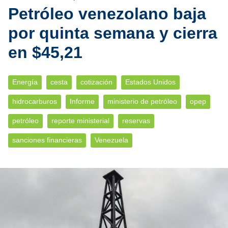
Petróleo venezolano baja
por quinta semana y cierra
en $45,21
Energía
cesta
cotización
Estados Unidos
hidrocarburos
Informe
ministerio de petróleo
opep
petróleo
reporte ministerial
reservas
sanciones financieras
Venezuela