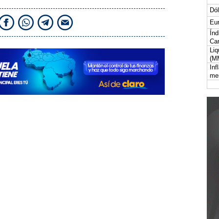
Dól
Eur
Índ
Car
Liq
(M
Inf
me