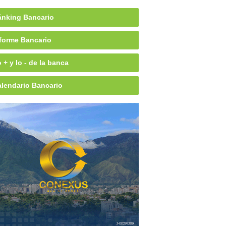
nking Bancario
forme Bancario
 + y lo - de la banca
lendario Bancario