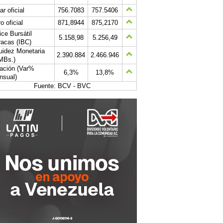
ar oficial
756.7083
757.5406
o oficial
871,8944
875,2170
ice Bursátil
5.158,98
5.256,49
acas (IBC)
uidez Monetaria
2.390.884
2.466.946
MBs.)
lación (Var%
6,3%
13,8%
nsual)
Fuente: BCV - BVC