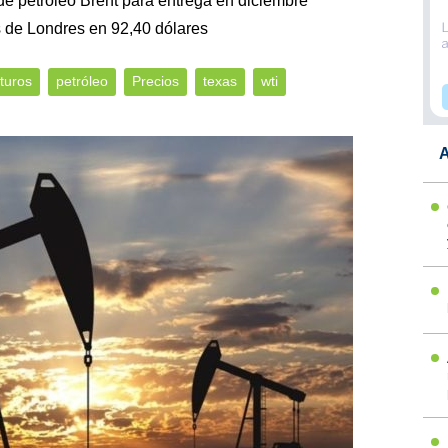
 de petróleo Brent para entrega en diciembre
s de Londres en 92,40 dólares
turos
petróleo
Precios
texas
wti
A