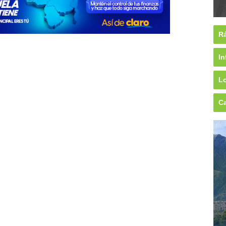
Rá
In
Lo
Ca