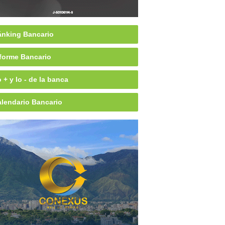
nking Bancario
forme Bancario
 + y lo - de la banca
lendario Bancario