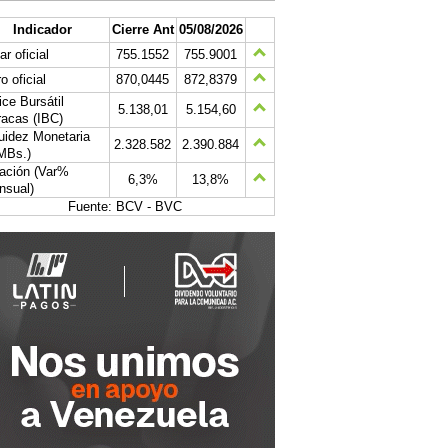
Indicador
Cierre Ant
05/08/2026
ar oficial
755.1552
755.9001
o oficial
870,0445
872,8379
ice Bursátil
5.138,01
5.154,60
acas (IBC)
uidez Monetaria
2.328.582
2.390.884
MBs.)
lación (Var%
6,3%
13,8%
nsual)
Fuente: BCV - BVC