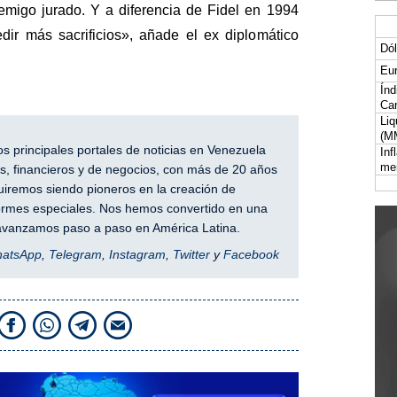
migo jurado. Y a diferencia de Fidel en 1994
dir más sacrificios», añade el ex diplomático
Dól
Eur
Índ
Car
Liq
(M
 principales portales de noticias en Venezuela
Inf
me
, financieros y de negocios, con más de 20 años
iremos siendo pioneros en la creación de
nformes especiales. Nos hemos convertido en una
y avanzamos paso a paso en América Latina.
hatsApp
,
Telegram
,
Instagram
,
Twitter
y
Facebook