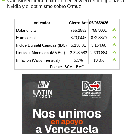
Wall Street cierra mixto, con el Dow en récord gracias a
Nvidia y el optimismo sobre Ormuz
Indicador
Cierre Ant
05/08/2026
Dólar oficial
755.1552
755.9001
Euro oficial
870,0445
872,8379
Índice Bursátil Caracas (IBC)
5.138,01
5.154,60
Liquidez Monetaria (MMBs.)
2.328.582
2.390.884
Inflación (Var% mensual)
6,3%
13,8%
Fuente: BCV - BVC