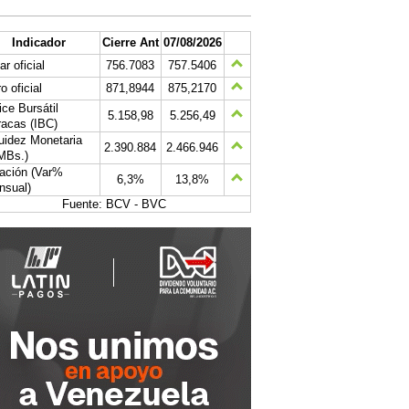
Indicador
Cierre Ant
07/08/2026
ar oficial
756.7083
757.5406
o oficial
871,8944
875,2170
ice Bursátil
5.158,98
5.256,49
acas (IBC)
uidez Monetaria
2.390.884
2.466.946
MBs.)
lación (Var%
6,3%
13,8%
nsual)
Fuente: BCV - BVC