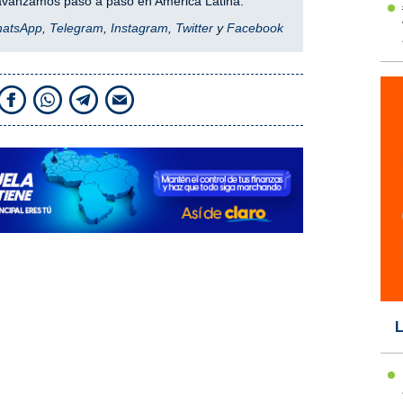
y avanzamos paso a paso en América Latina.
hatsApp
,
Telegram
,
Instagram
,
Twitter
y
Facebook
L