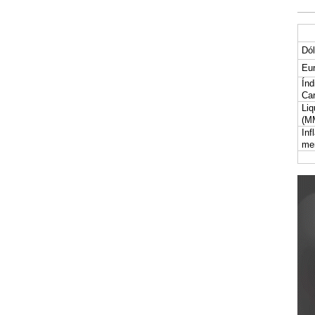
Dól
Eur
Índ
Car
Liq
(M
Inf
me