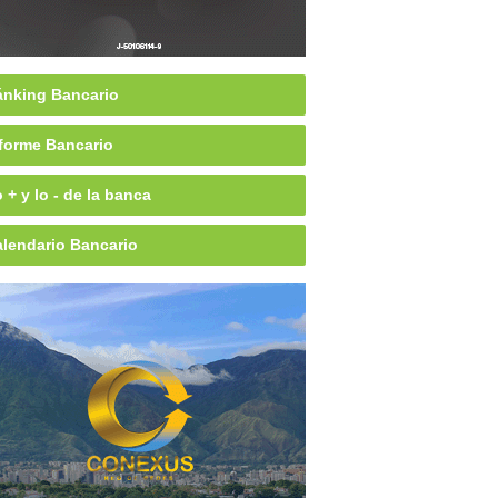
nking Bancario
forme Bancario
 + y lo - de la banca
lendario Bancario