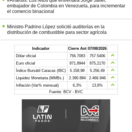
#Análisis: Los retos que enfrentará Jorge Jaller,
embajador de Colombia en Venezuela, para incrementar
el comercio binacional
Ministro Padrino López solicitó auditorías en la
distribución de combustible para sector agrícola
Indicador
Cierre Ant
07/08/2026
Dólar oficial
756.7083
757.5406
Euro oficial
871,8944
875,2170
Índice Bursátil Caracas (IBC)
5.158,98
5.256,49
Liquidez Monetaria (MMBs.)
2.390.884
2.466.946
Inflación (Var% mensual)
6,3%
13,8%
Fuente: BCV - BVC