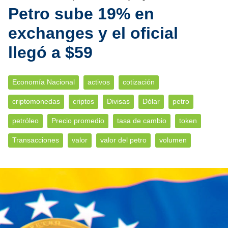
Petro sube 19% en
exchanges y el oficial
llegó a $59
Economía Nacional
activos
cotización
criptomonedas
criptos
Divisas
Dólar
petro
petróleo
Precio promedio
tasa de cambio
token
Transacciones
valor
valor del petro
volumen