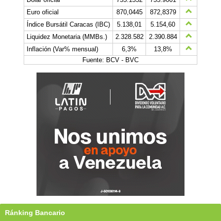
Euro oficial
870,0445
872,8379
Índice Bursátil Caracas (IBC)
5.138,01
5.154,60
Liquidez Monetaria (MMBs.)
2.328.582
2.390.884
Inflación (Var% mensual)
6,3%
13,8%
Fuente: BCV - BVC
Ránking Bancario