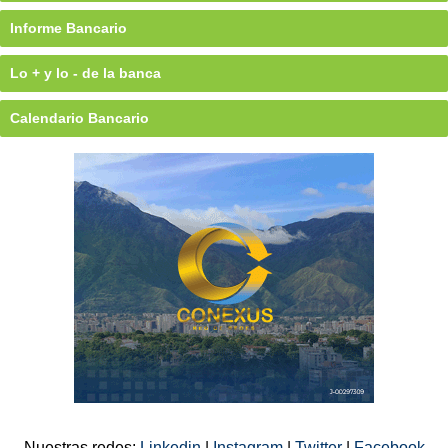
Informe Bancario
Lo + y lo - de la banca
Calendario Bancario
Nuestras redes:
Linkedin
|
Instagram
|
Twitter
|
Facebook