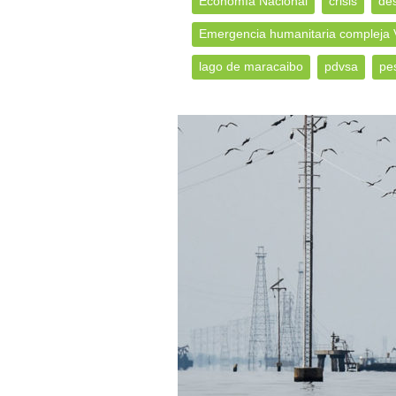
Economía Nacional
crisis
des
Emergencia humanitaria compleja 
lago de maracaibo
pdvsa
pe