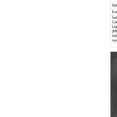
Dól
Eur
Índ
Car
Liq
(M
Inf
me