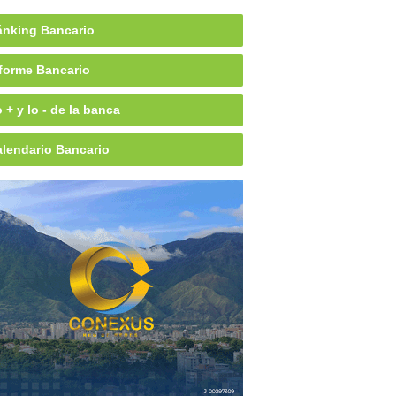
nking Bancario
forme Bancario
 + y lo - de la banca
lendario Bancario