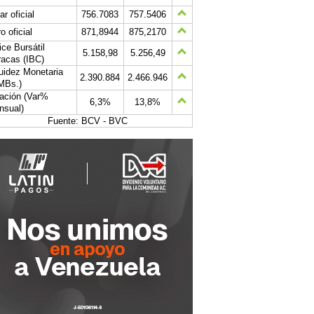
ar oficial
756.7083
757.5406
o oficial
871,8944
875,2170
ice Bursátil
5.158,98
5.256,49
acas (IBC)
uidez Monetaria
2.390.884
2.466.946
MBs.)
lación (Var%
6,3%
13,8%
nsual)
Fuente: BCV - BVC