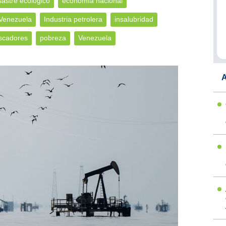
astre ecológico
economía nacional
Venezuela
Industria petrolera
insalubridad
scadores
pobreza
Venezuela
A