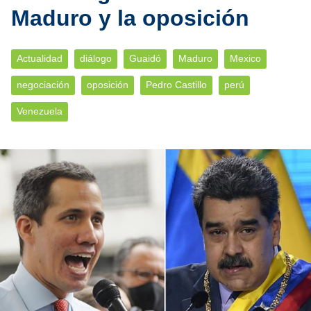
Maduro y la oposición
Actualidad
diálogo
Guaidó
Maduro
Mexico
negociación
oposición
Pedro Castillo
perú
Venezuela