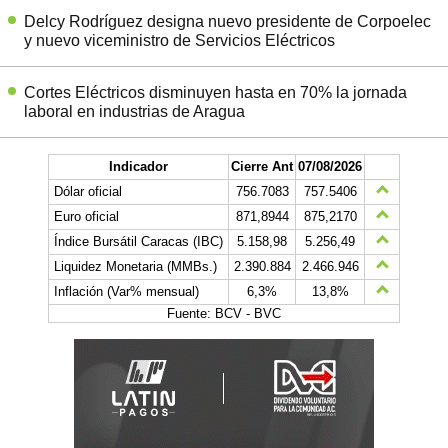
Delcy Rodríguez designa nuevo presidente de Corpoelec
y nuevo viceministro de Servicios Eléctricos
Cortes Eléctricos disminuyen hasta en 70% la jornada
laboral en industrias de Aragua
Indicador
Cierre Ant
07/08/2026
Dólar oficial
756.7083
757.5406
Euro oficial
871,8944
875,2170
Índice Bursátil Caracas (IBC)
5.158,98
5.256,49
Liquidez Monetaria (MMBs.)
2.390.884
2.466.946
Inflación (Var% mensual)
6,3%
13,8%
Fuente: BCV - BVC