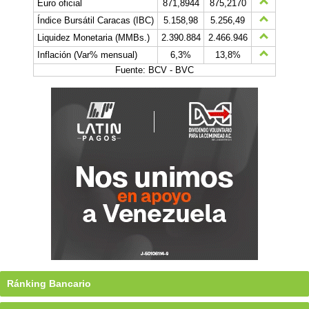
Euro oficial
871,8944
875,2170
Índice Bursátil Caracas (IBC)
5.158,98
5.256,49
Liquidez Monetaria (MMBs.)
2.390.884
2.466.946
Inflación (Var% mensual)
6,3%
13,8%
Fuente: BCV - BVC
Ránking Bancario