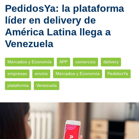
PedidosYa: la plataforma
líder en delivery de
América Latina llega a
Venezuela
Mercados y Economía
APP
comercios
delivery
empresas
envíos
Mercados y Economía
PedidosYa
plataforma
Venezuela