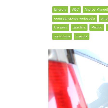
Energía
ABC
Andrés Manuel
eeuu sanciones venezuela
emer
Escasez
gasolina
Mexico
suministro
trueque