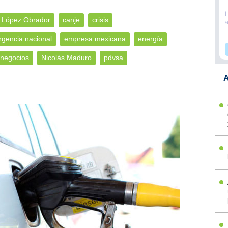
 López Obrador
canje
crisis
gencia nacional
empresa mexicana
energía
negocios
Nicolás Maduro
pdvsa
A