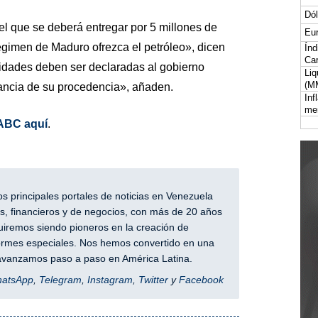
Dól
el que se deberá entregar por 5 millones de
Eur
régimen de Maduro ofrezca el petróleo», dicen
Índ
Car
idades deben ser declaradas al gobierno
Liq
(M
ancia de su procedencia», añaden.
Inf
me
ABC aquí
.
 principales portales de noticias en Venezuela
, financieros y de negocios, con más de 20 años
iremos siendo pioneros en la creación de
nformes especiales. Nos hemos convertido en una
y avanzamos paso a paso en América Latina.
hatsApp
,
Telegram
,
Instagram
,
Twitter
y
Facebook