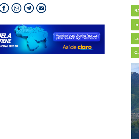
Rá
In
Lo
Ca