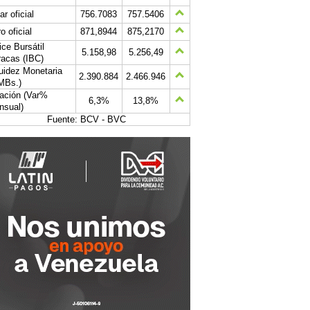
ar oficial
756.7083
757.5406
o oficial
871,8944
875,2170
ice Bursátil
5.158,98
5.256,49
acas (IBC)
uidez Monetaria
2.390.884
2.466.946
MBs.)
lación (Var%
6,3%
13,8%
nsual)
Fuente: BCV - BVC