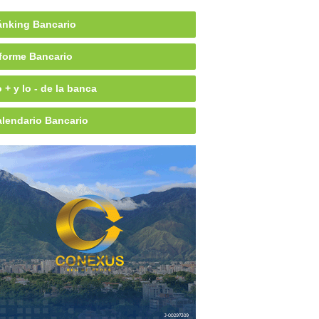
nking Bancario
forme Bancario
 + y lo - de la banca
lendario Bancario