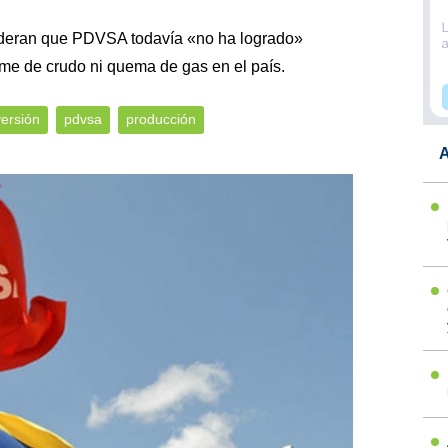
sideran que PDVSA todavía «no ha logrado»
ame de crudo ni quema de gas en el país.
versión
pdvsa
producción
A