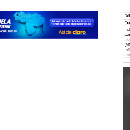
Dól
Eur
Índ
Car
Liq
(M
Inf
me