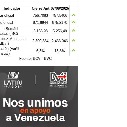
Indicador
Cierre Ant
07/08/2026
ar oficial
756.7083
757.5406
o oficial
871,8944
875,2170
ice Bursátil
5.158,98
5.256,49
acas (IBC)
uidez Monetaria
2.390.884
2.466.946
MBs.)
lación (Var%
6,3%
13,8%
nsual)
Fuente: BCV - BVC