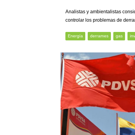
Analistas y ambientalistas con
controlar los problemas de derr
Energía
derrames
gas
in