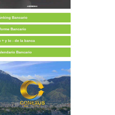
nking Bancario
forme Bancario
 + y lo - de la banca
lendario Bancario