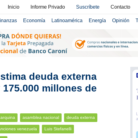
Inicio
Informe Privado
Suscríbete
Contacto
inanzas
Economía
Latinoamérica
Energía
Opinión
T
stima deuda externa
y 175.000 millones de
marquina
asamblea nacional
deuda externa
nciones venezuela
Luis Stefanelli