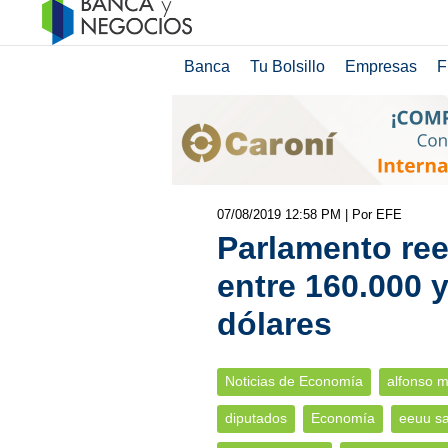
Banca
Tu Bolsillo
Empresas
F
07/08/2019 12:58 PM
| Por EFE
Parlamento ree
entre 160.000 
dólares
Noticias de Economía
alfonso 
diputados
Economía
eeuu sa