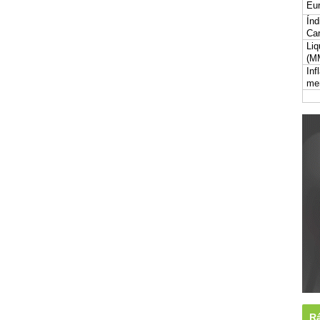
Eur
Índ
Car
Liq
(M
Inf
me
Rá