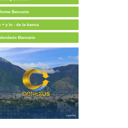
forme Bancario
 + y lo - de la banca
lendario Bancario