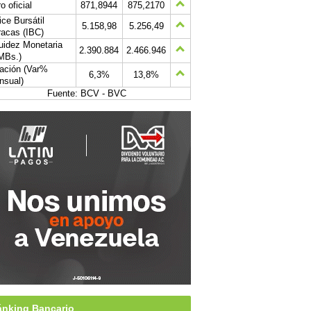
o oficial
871,8944
875,2170
ice Bursátil
5.158,98
5.256,49
acas (IBC)
uidez Monetaria
2.390.884
2.466.946
MBs.)
lación (Var%
6,3%
13,8%
nsual)
Fuente: BCV - BVC
nking Bancario