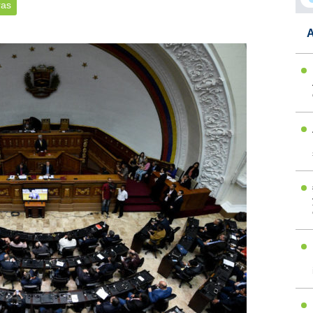
ras
A